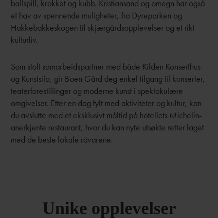
ballspill, krokket og kubb. Kristiansand og omegn har også
et hav av spennende muligheter, fra Dyreparken og
Hakkebakkeskogen til skjærgårdsopplevelser og et rikt
kulturliv.
Som stolt samarbeidspartner med både Kilden Konserthus
og Kunstsilo, gir Boen Gård deg enkel tilgang til konserter,
teaterforestillinger og moderne kunst i spektakulære
omgivelser. Etter en dag fylt med aktiviteter og kultur, kan
du avslutte med et eksklusivt måltid på hotellets Michelin-
anerkjente restaurant, hvor du kan nyte utsøkte retter laget
med de beste lokale råvarene.
Unike opplevelser