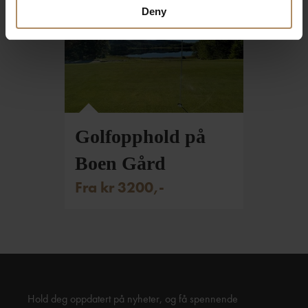
Deny
Golfopphold på
Boen Gård
Fra kr 3200,-
Hold deg oppdatert på nyheter, og få spennende