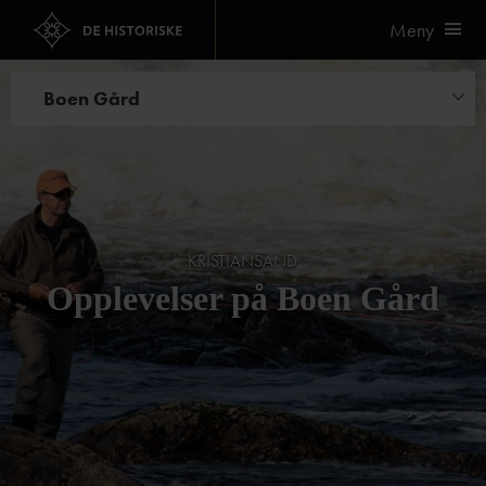
Meny
Boen Gård
Opplevelser
Bryllup og selskap
Kurs og konferanse
KRISTIANSAND
Opplevelser på Boen Gård