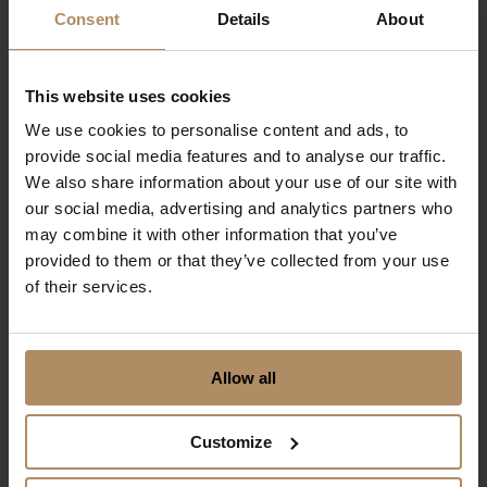
Consent
Details
About
This website uses cookies
We use cookies to personalise content and ads, to
provide social media features and to analyse our traffic.
We also share information about your use of our site with
our social media, advertising and analytics partners who
may combine it with other information that you’ve
En gastronomisk
provided to them or that they’ve collected from your use
of their services.
opplevelse på Boen
Gård
Fra kr 5895,-
Allow all
Customize