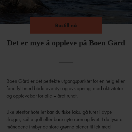
Bestill nå
Bestill nå
Det er mye å oppleve på Boen Gård
Boen Gård er det perfekte utgangspunktet for en helg eller
ferie fylt med både eventyr og avslapning, med aktiviteter
og opplevelser for alle – året rundt.
Like utenfor hotellet kan du fiske laks, gå turer i dype
skoger, spille golf eller bare nyte roen og livet. I de lysere
månedene innbyr de store grønne plener til lek med