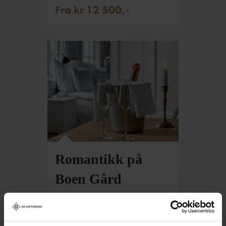
Fra kr 12 500,-
Romantikk på
Boen Gård
Fra kr 6605,-