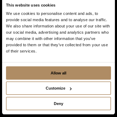
Snarveier
This website uses cookies
Destinasjoner
We use cookies to personalise content and ads, to
provide social media features and to analyse our traffic.
Hoteller
We also share information about your use of our site with
our social media, advertising and analytics partners who
Spisesteder
may combine it with other information that you’ve
Opplevelser og kortferier
provided to them or that they’ve collected from your use
of their services.
Kurs og konferanser
Selskap og bryllup
Allow all
Gavekort
New Nordic Luxury
Customize
DH Insider
Deny
Nyhetsbrev for kurs og
konferanse