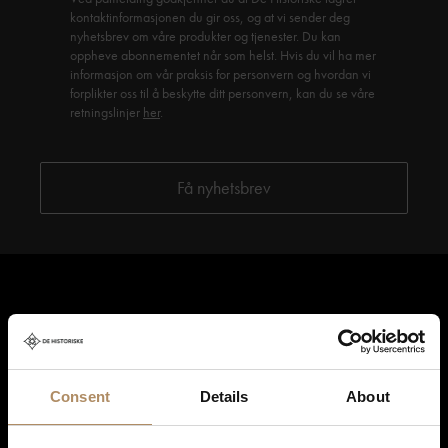
kontaktinformasjonen du gir oss, og at vi sender deg
nyhetsbrev om våre produkter og tjenester. Du kan
oppheve abonnementet når som helst. Hvis du vil ha mer
informasjon om vår praksis for personvern og hvordan vi
forplikter oss til å beskytte ditt personvern, kan du se våre
retningslinjer
her
.
Consent
Details
About