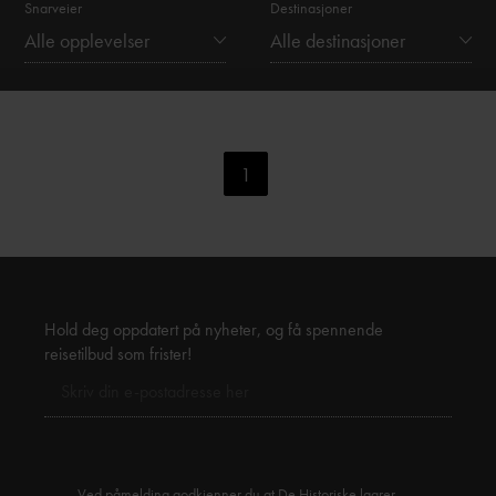
Snarveier
Destinasjoner
Alle opplevelser
Alle destinasjoner
1
Hold deg oppdatert på nyheter, og få spennende
reisetilbud som frister!
Ved påmelding godkjenner du at De Historiske lagrer