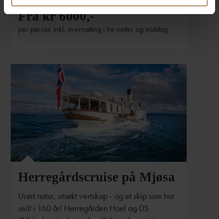
Fra kr 6000,-
per person inkl. overnatting i tre netter og middag
Herregårdscruise på Mjøsa
Urørt natur, utsøkt vertskap - og et skip som har
seilt i 160 år! Herregården Hoel og DS