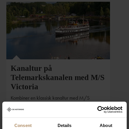
Kanaltur på
Telemarkskanalen med M/S
Victoria
Kombiner en klassisk kanaltur med M/S
Victoria med overnatting på Straand Hotel i
fjellbygda Vrådal – velg mellom én eller tre
netter.
Consent
Details
About