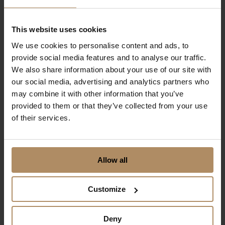
Fra kr 5200,-
per person inkl. overnatting
This website uses cookies
We use cookies to personalise content and ads, to
provide social media features and to analyse our traffic.
Kortferie
We also share information about your use of our site with
our social media, advertising and analytics partners who
may combine it with other information that you’ve
provided to them or that they’ve collected from your use
of their services.
Allow all
Badehotellene
Customize
Opplev saltvann, myke senger og kulinariske
høydepunkter på våre badehotell ved
Oslofjorden og Sørlandskysten.
Deny