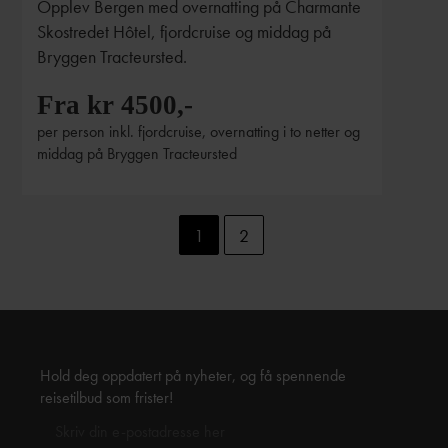
Opplev Bergen med overnatting på Charmante
Skostredet Hôtel, fjordcruise og middag på
Bryggen Tracteursted.
Fra kr 4500,-
per person inkl. fjordcruise, overnatting i to netter og
middag på Bryggen Tracteursted
1
2
Hold deg oppdatert på nyheter, og få spennende
reisetilbud som frister!