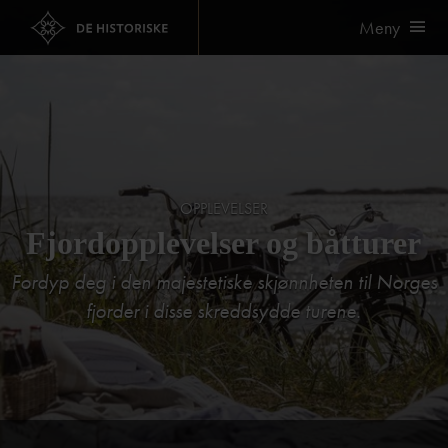
Meny
OPPLEVELSER
Fjordopplevelser og båtturer
Fordyp deg i den majestetiske skjønnheten til Norges
fjorder i disse skreddsydde turene.