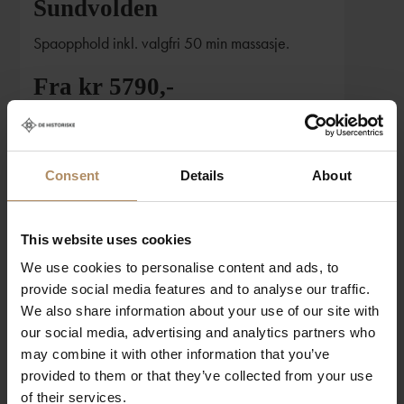
Sundvolden
Spaopphold inkl. valgfri 50 min massasje.
Fra kr 5790,-
for to personer i oppgradert dobbeltrom inkl.
spabehandling
Consent
Details
About
This website uses cookies
We use cookies to personalise content and ads, to
provide social media features and to analyse our traffic.
We also share information about your use of our site with
our social media, advertising and analytics partners who
may combine it with other information that you’ve
provided to them or that they’ve collected from your use
of their services.
Fjordromantikk på