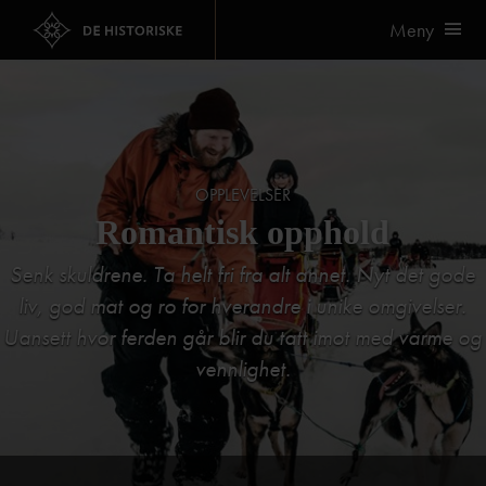
Meny
OPPLEVELSER
Romantisk opphold
Senk skuldrene. Ta helt fri fra alt annet. Nyt det gode
liv, god mat og ro for hverandre i unike omgivelser.
Uansett hvor ferden går blir du tatt imot med varme og
vennlighet.