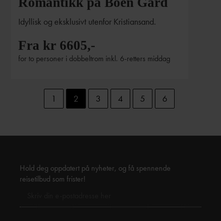
Romantikk på Boen Gård
Idyllisk og eksklusivt utenfor Kristiansand.
Fra kr 6605,-
for to personer i dobbeltrom inkl. 6-retters middag
1
2
3
4
5
6
Hold deg oppdatert på nyheter, og få spennende
reisetilbud som frister!