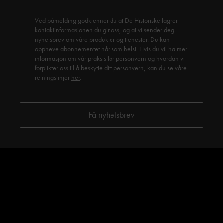
Ved påmelding godkjenner du at De Historiske lagrer
kontaktinformasjonen du gir oss, og at vi sender deg
nyhetsbrev om våre produkter og tjenester. Du kan
oppheve abonnementet når som helst. Hvis du vil ha mer
informasjon om vår praksis for personvern og hvordan vi
forplikter oss til å beskytte ditt personvern, kan du se våre
retningslinjer
her
.