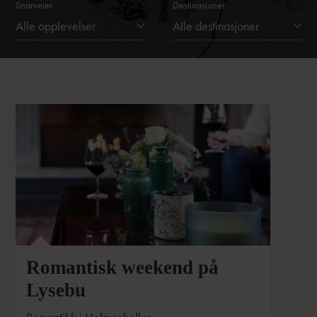
Snarveier
Destinasjoner
Alle opplevelser
Alle destinasjoner
Romantisk weekend på
Lysebu